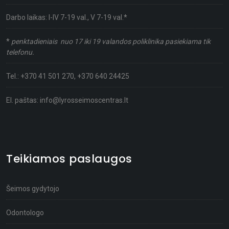
Darbo laikas: I-IV 7-19 val., V 7-19 val.*
*
penktadieniais nuo 17 iki 19 valandos poliklinika pasiekiama tik
telefonu.
Tel.:
+370 41 501 270
,
+370 640 24425
El. paštas:
info@lyrosseimoscentras.lt
Teikiamos paslaugos
Šeimos gydytojo
Odontologo