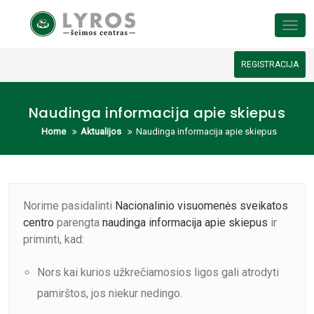
Tog
REGISTRACIJA
Naudinga informacija apie skiepus
Home
Aktualijos
Naudinga informacija apie skiepus
Norime pasidalinti
Nacionalinio visuomenės sveikatos
centro
parengta
naudinga informacija apie skiepus
ir
priminti, kad:
Nors kai kurios užkrečiamosios ligos gali atrodyti
pamirštos, jos niekur nedingo.