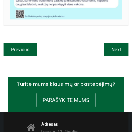
Previous
Next
Turite mums klausimų ar pastebėjimų?
PARAŠYKITE MUMS
Adresas
Lyros g. 13, Šiauliai