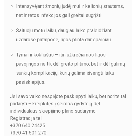
Intensyvėjant žmonių judėjimui ir kelionių srautams,
net ir retos infekcijos gali greitai sugrįžti.
Šaltuoju metų laiku, daugiau laiko praleidžiant
uždarose patalpose, ligos plinta dar sparčiau.
Tymai ir kokliušas – itin užkrečiamos ligos,
pavojingos ne tik dėl greito plitimo, bet ir dėl galimų
sunkių komplikacijų, kurių galima išvengti laiku
pasiskiepijus.
Jei savo vaiko nespėjote paskiepyti laiku, bet norite tai
padaryti – kreipkitės į šeimos gydytoją dėl
individualaus skiepijimo plano sudarymo.
Registracija tel.
+370 640 24425
+370 41 501 270