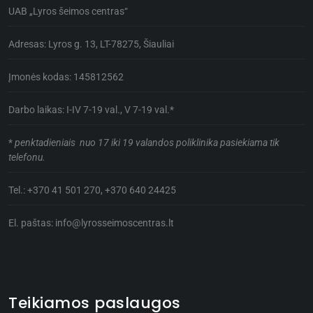
UAB „Lyros šeimos centras“
Adresas: Lyros g. 13, LT-78275, Šiauliai
Įmonės kodas: 145812562
Darbo laikas: I-IV 7-19 val., V 7-19 val.*
*
penktadieniais nuo 17 iki 19 valandos poliklinika pasiekiama tik
telefonu.
Tel.:
+370 41 501 270
,
+370 640 24425
El. paštas:
info@lyrosseimoscentras.lt
Teikiamos paslaugos