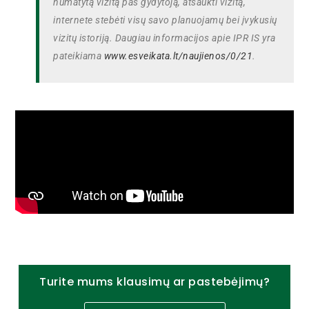
numatytą vizitą pas gydytoją, atšaukti vizitą,
internete stebėti visų savo planuojamų bei įvykusių
vizitų istoriją. Daugiau informacijos apie IPR IS yra
pateikiama
www.esveikata.lt/naujienos/0/
21
.
Turite mums klausimų ar pastebėjimų?