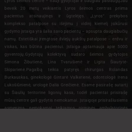
Lyros šeimos centre – nauji gydytojai ir daugiau paslaugųJau
beveik 20 metų veikiantis Lyros šeimos centras priima
pacientus atsinaujinęs ir ūgtelėjęs. „Lyros“ prekybos
komplekso patalpose su išėjimu į vidinį kiemelį įsikūrusi
gydymo įstaiga yra šalia savo pacientų – apsupta daugiabučių
namų. Estetiškai įrengtose dviejų aukštų patalpose – erdvu ir
viskas, kas būtina pacientui. Įstaiga aptarnauja apie 5000
gyventojų.Gydytojų kolektyvą sudaro šeimos gydytojos
Simona Žibutienė, Lina Tvarušienė ir Ligita Šiaurytė-
Skiparienė.Pagalbą teikia patyręs chirurgas Rolandas
Burkauskas, ginekologė Gintarė Valkerienė, odontologė Irena
Lukošiūnienė, urologė Dalia Greičienė. Esame pasirašę sutartį
su Šiaulių teritorine ligonių kasa, todėl pacientai prisirašę
mūsų centre gali gydytis nemokamai. Įstaigoje prisirašiusiems
asmenims, nemokamai teikiamos pirminės ambulatorinės
asmens sveikatos priežiūros paslaugos: ligų diagnostikos,
gydymo…