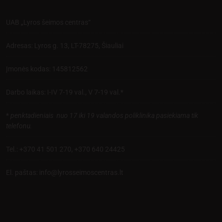
UAB „Lyros šeimos centras“
Adresas: Lyros g. 13, LT-78275, Šiauliai
Įmonės kodas: 145812562
Darbo laikas: I-IV 7-19 val., V 7-19 val.*
*
penktadieniais nuo 17 iki 19 valandos poliklinika pasiekiama tik
telefonu.
Tel.:
+370 41 501 270
,
+370 640 24425
El. paštas:
info@lyrosseimoscentras.lt