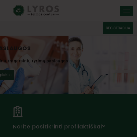
Tog
REGISTRACIJA
Skaityti plačiau
Norite pasitikrinti profilaktiškai?