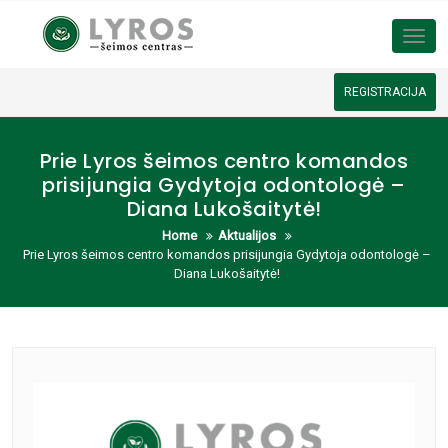
Tog
REGISTRACIJA
Prie Lyros šeimos centro komandos
prisijungia Gydytoja odontologė –
Diana Lukošaitytė!
Home
Aktualijos
Prie Lyros šeimos centro komandos prisijungia Gydytoja odontologė –
Diana Lukošaitytė!