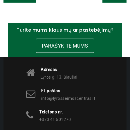
Turite mums klausimų ar pastebėjimų?
PARAŠYKITE MUMS
Adresas
Lyros g. 13, Šiauliai
El. paštas
info@lyrosseimoscentras.lt
Telefono nr.
+370 41 501270