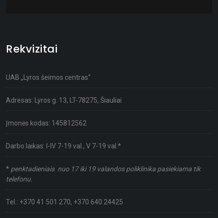
Rekvizitai
UAB „Lyros šeimos centras“
Adresas: Lyros g. 13, LT-78275, Šiauliai
Įmonės kodas: 145812562
Darbo laikas: I-IV 7-19 val., V 7-19 val.*
*
penktadieniais nuo 17 iki 19 valandos poliklinika pasiekiama tik
telefonu.
Tel.:
+370 41 501 270
,
+370 640 24425