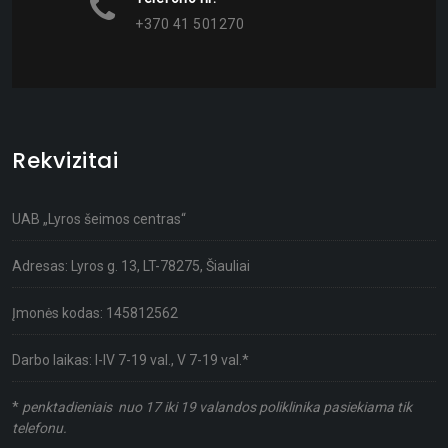
+370 41 501270
Rekvizitai
UAB „Lyros šeimos centras“
Adresas: Lyros g. 13, LT-78275, Šiauliai
Įmonės kodas: 145812562
Darbo laikas: I-IV 7-19 val., V 7-19 val.*
*
penktadieniais nuo 17 iki 19 valandos poliklinika pasiekiama tik
telefonu.