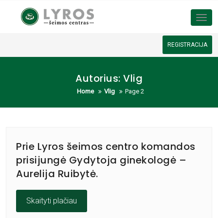
Tog
REGISTRACIJA
Autorius:
Vlig
Home
Vlig
Page 2
Prie Lyros šeimos centro komandos
prisijungė Gydytoja ginekologė –
Aurelija Ruibytė.
Skaityti plačiau