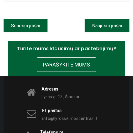
Senesni įrašai
Naujesni įrašai
Turite mums klausimų ar pastebėjimų?
PARAŠYKITE MUMS
Adresas
Lyros g. 13, Šiauliai
El. paštas
info@lyrosseimoscentras.lt
Telefono nr.