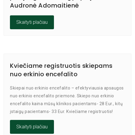
Audronė Adomaitienė
Skaityti plačiau
Kviečiame registruotis skiepams
nuo erkinio encefalito
Skiepai nuo erkinio encefalito – efektyviausia apsaugos
nuo erkinio encefalito priemonė. Skiepo nuo erkinio
encefalito kaina mūsų klinikos pacientams- 28 Eur., kitų
įstaigų pacientams- 33 Eur. Kviečiame registruotis!
Skaityti plačiau