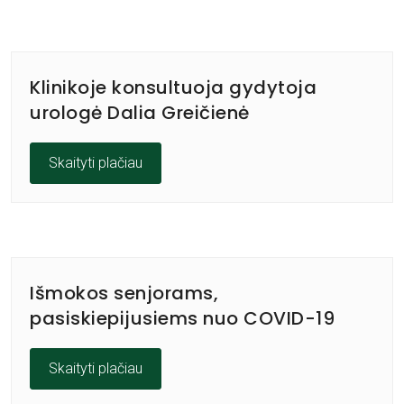
Klinikoje konsultuoja gydytoja
urologė Dalia Greičienė
Skaityti plačiau
Išmokos senjorams,
pasiskiepijusiems nuo COVID-19
Skaityti plačiau