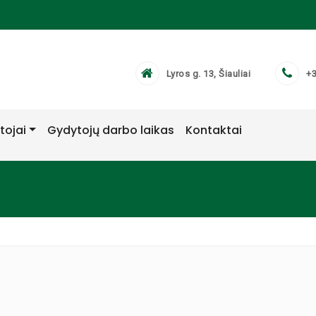
Lyros g. 13, Šiauliai
+3
tojai
Gydytojų darbo laikas
Kontaktai