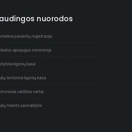
audingos nuorodos
ernetinė pacientų registracija
ikatos apsaugos ministerija
stybinė ligonių kasa
ulių teritorinė ligonių kasa
ktroniniai valdžios vartai
ulių miesto savivaldybė