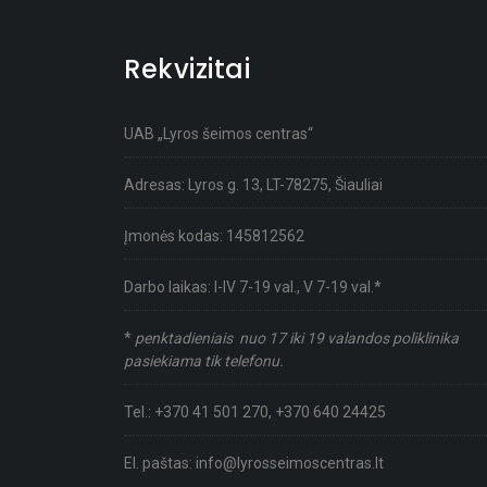
Rekvizitai
UAB „Lyros šeimos centras“
Adresas: Lyros g. 13, LT-78275, Šiauliai
Įmonės kodas: 145812562
Darbo laikas: I-IV 7-19 val., V 7-19 val.*
*
penktadieniais nuo 17 iki 19 valandos poliklinika
pasiekiama tik telefonu.
Tel.:
+370 41 501 270
,
+370 640 24425
El. paštas:
info@lyrosseimoscentras.lt