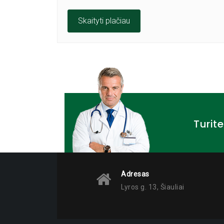
Skaityti plačiau
Turit
Adresas
Lyros g. 13, Šiauliai