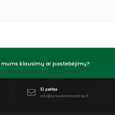
e mums klausimų ar pastebėjimų?
El. paštas
info@lyrosseimoscentras.lt